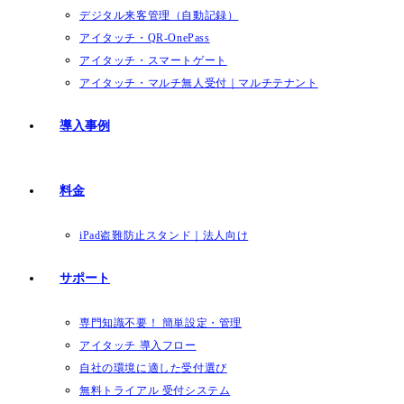
デジタル来客管理（自動記録）
アイタッチ・QR-OnePass
アイタッチ・スマートゲート
アイタッチ・マルチ無人受付｜マルチテナント
導入事例
料金
iPad盗難防止スタンド｜法人向け
サポート
専門知識不要！ 簡単設定・管理
アイタッチ 導入フロー
自社の環境に適した受付選び
無料トライアル 受付システム