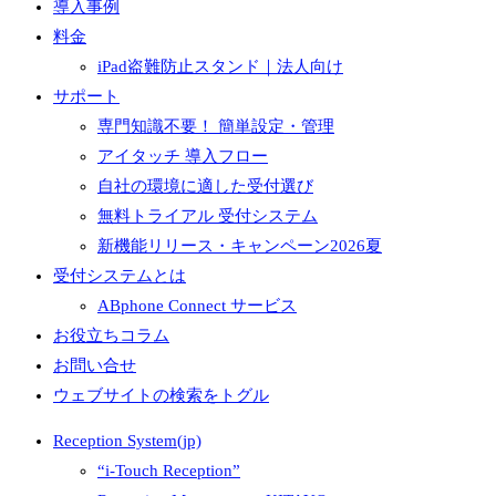
導入事例
料金
iPad盗難防止スタンド｜法人向け
サポート
専門知識不要！ 簡単設定・管理
アイタッチ 導入フロー
自社の環境に適した受付選び
無料トライアル 受付システム
新機能リリース・キャンペーン2026夏
受付システムとは
ABphone Connect サービス
お役立ちコラム
お問い合せ
ウェブサイトの検索をトグル
Reception System(jp)
“i-Touch Reception”