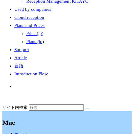
Reception Management KITAYO
Used by companies
Cloud reception
Plans and Prices
Price (jp)
Plans (jp)
Support
Article
言語
Introduction Flow
サイト内検索
Mac