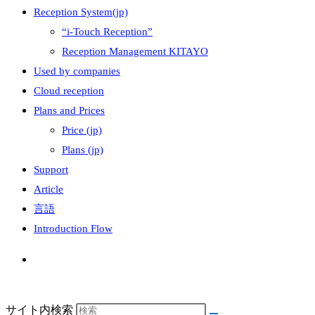
Reception System(jp)
“i-Touch Reception”
Reception Management KITAYO
Used by companies
Cloud reception
Plans and Prices
Price (jp)
Plans (jp)
Support
Article
言語
Introduction Flow
サイト内検索