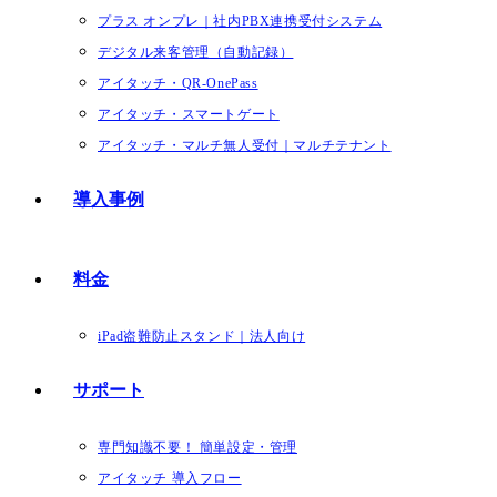
プラス オンプレ｜社内PBX連携受付システム
デジタル来客管理（自動記録）
アイタッチ・QR-OnePass
アイタッチ・スマートゲート
アイタッチ・マルチ無人受付｜マルチテナント
導入事例
料金
iPad盗難防止スタンド｜法人向け
サポート
専門知識不要！ 簡単設定・管理
アイタッチ 導入フロー