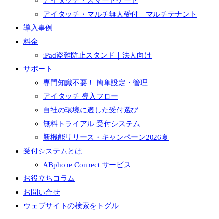
アイタッチ・スマートゲート
アイタッチ・マルチ無人受付｜マルチテナント
導入事例
料金
iPad盗難防止スタンド｜法人向け
サポート
専門知識不要！ 簡単設定・管理
アイタッチ 導入フロー
自社の環境に適した受付選び
無料トライアル 受付システム
新機能リリース・キャンペーン2026夏
受付システムとは
ABphone Connect サービス
お役立ちコラム
お問い合せ
ウェブサイトの検索をトグル