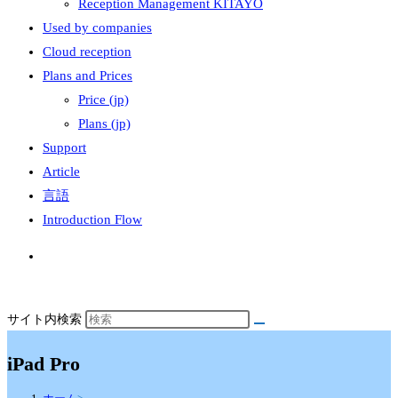
Reception Management KITAYO
Used by companies
Cloud reception
Plans and Prices
Price (jp)
Plans (jp)
Support
Article
言語
Introduction Flow
サイト内検索
iPad Pro