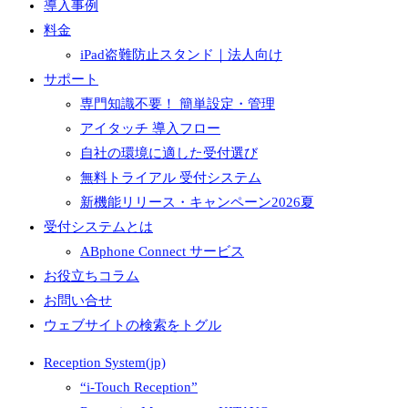
導入事例
料金
iPad盗難防止スタンド｜法人向け
サポート
専門知識不要！ 簡単設定・管理
アイタッチ 導入フロー
自社の環境に適した受付選び
無料トライアル 受付システム
新機能リリース・キャンペーン2026夏
受付システムとは
ABphone Connect サービス
お役立ちコラム
お問い合せ
ウェブサイトの検索をトグル
Reception System(jp)
“i-Touch Reception”