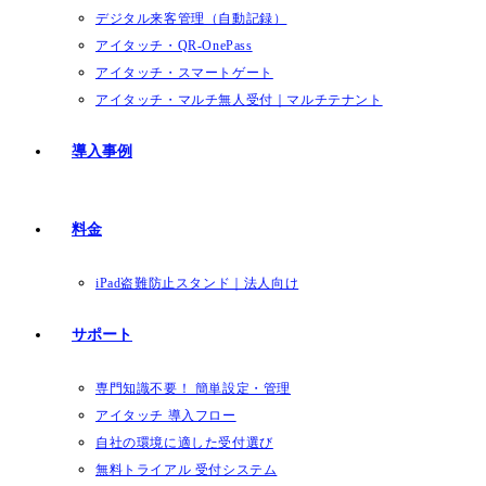
デジタル来客管理（自動記録）
アイタッチ・QR-OnePass
アイタッチ・スマートゲート
アイタッチ・マルチ無人受付｜マルチテナント
導入事例
料金
iPad盗難防止スタンド｜法人向け
サポート
専門知識不要！ 簡単設定・管理
アイタッチ 導入フロー
自社の環境に適した受付選び
無料トライアル 受付システム