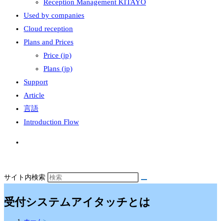
Reception Management KITAYO
Used by companies
Cloud reception
Plans and Prices
Price (jp)
Plans (jp)
Support
Article
言語
Introduction Flow
サイト内検索
受付システムアイタッチとは