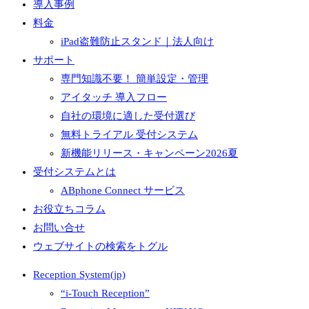
導入事例
料金
iPad盗難防止スタンド｜法人向け
サポート
専門知識不要！ 簡単設定・管理
アイタッチ 導入フロー
自社の環境に適した受付選び
無料トライアル 受付システム
新機能リリース・キャンペーン2026夏
受付システムとは
ABphone Connect サービス
お役立ちコラム
お問い合せ
ウェブサイトの検索をトグル
Reception System(jp)
“i-Touch Reception”