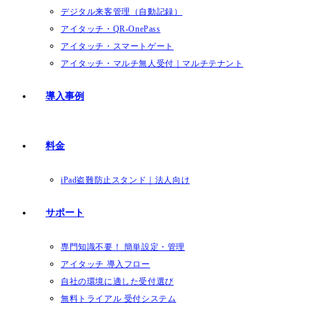
デジタル来客管理（自動記録）
アイタッチ・QR-OnePass
アイタッチ・スマートゲート
アイタッチ・マルチ無人受付｜マルチテナント
導入事例
料金
iPad盗難防止スタンド｜法人向け
サポート
専門知識不要！ 簡単設定・管理
アイタッチ 導入フロー
自社の環境に適した受付選び
無料トライアル 受付システム