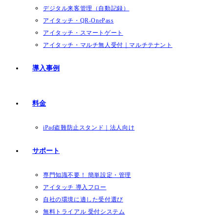
デジタル来客管理（自動記録）
アイタッチ・QR-OnePass
アイタッチ・スマートゲート
アイタッチ・マルチ無人受付｜マルチテナント
導入事例
料金
iPad盗難防止スタンド｜法人向け
サポート
専門知識不要！ 簡単設定・管理
アイタッチ 導入フロー
自社の環境に適した受付選び
無料トライアル 受付システム