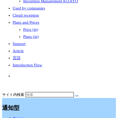
Reception Management KITAYO
Used by companies
Cloud reception
Plans and Prices
Price (jp)
Plans (jp)
Support
Article
言語
Introduction Flow
サイト内検索
通知型