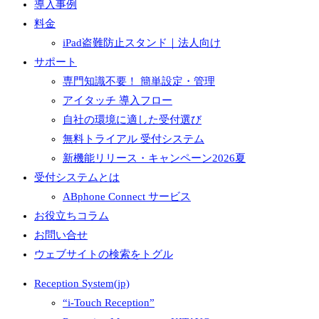
導入事例
料金
iPad盗難防止スタンド｜法人向け
サポート
専門知識不要！ 簡単設定・管理
アイタッチ 導入フロー
自社の環境に適した受付選び
無料トライアル 受付システム
新機能リリース・キャンペーン2026夏
受付システムとは
ABphone Connect サービス
お役立ちコラム
お問い合せ
ウェブサイトの検索をトグル
Reception System(jp)
“i-Touch Reception”