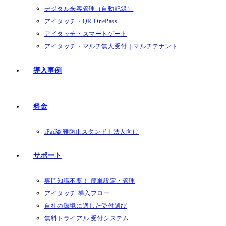
デジタル来客管理（自動記録）
アイタッチ・QR-OnePass
アイタッチ・スマートゲート
アイタッチ・マルチ無人受付｜マルチテナント
導入事例
料金
iPad盗難防止スタンド｜法人向け
サポート
専門知識不要！ 簡単設定・管理
アイタッチ 導入フロー
自社の環境に適した受付選び
無料トライアル 受付システム