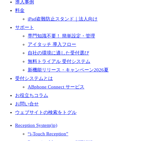
導入事例
料金
iPad盗難防止スタンド｜法人向け
サポート
専門知識不要！ 簡単設定・管理
アイタッチ 導入フロー
自社の環境に適した受付選び
無料トライアル 受付システム
新機能リリース・キャンペーン2026夏
受付システムとは
ABphone Connect サービス
お役立ちコラム
お問い合せ
ウェブサイトの検索をトグル
Reception System(jp)
“i-Touch Reception”