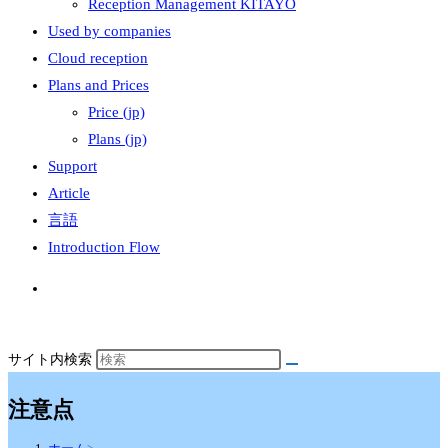
Reception Management KITAYO
Used by companies
Cloud reception
Plans and Prices
Price (jp)
Plans (jp)
Support
Article
言語
Introduction Flow
サイト内検索
注意点