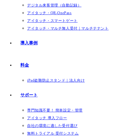
デジタル来客管理（自動記録）
アイタッチ・QR-OnePass
アイタッチ・スマートゲート
アイタッチ・マルチ無人受付｜マルチテナント
導入事例
料金
iPad盗難防止スタンド｜法人向け
サポート
専門知識不要！ 簡単設定・管理
アイタッチ 導入フロー
自社の環境に適した受付選び
無料トライアル 受付システム