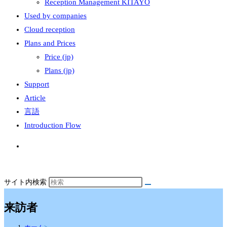
Reception Management KITAYO
Used by companies
Cloud reception
Plans and Prices
Price (jp)
Plans (jp)
Support
Article
言語
Introduction Flow
サイト内検索
来訪者