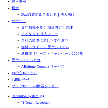
導入事例
料金
iPad盗難防止スタンド｜法人向け
サポート
専門知識不要！ 簡単設定・管理
アイタッチ 導入フロー
自社の環境に適した受付選び
無料トライアル 受付システム
新機能リリース・キャンペーン2026夏
受付システムとは
ABphone Connect サービス
お役立ちコラム
お問い合せ
ウェブサイトの検索をトグル
Reception System(jp)
“i-Touch Reception”