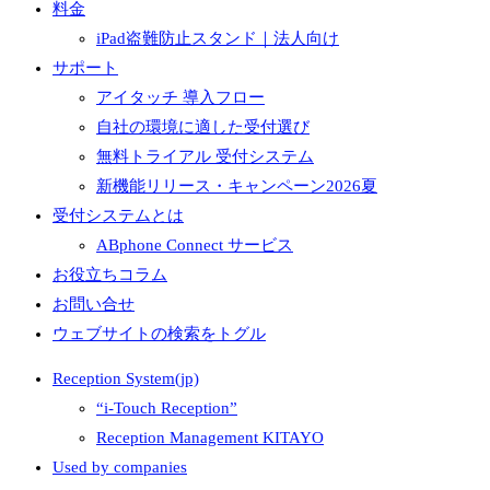
料金
iPad盗難防止スタンド｜法人向け
サポート
アイタッチ 導入フロー
自社の環境に適した受付選び
無料トライアル 受付システム
新機能リリース・キャンペーン2026夏
受付システムとは
ABphone Connect サービス
お役立ちコラム
お問い合せ
ウェブサイトの検索をトグル
Reception System(jp)
“i-Touch Reception”
Reception Management KITAYO
Used by companies