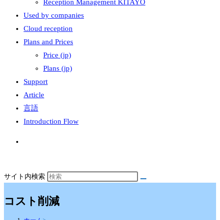
Reception Management KITAYO
Used by companies
Cloud reception
Plans and Prices
Price (jp)
Plans (jp)
Support
Article
言語
Introduction Flow
サイト内検索
コスト削減