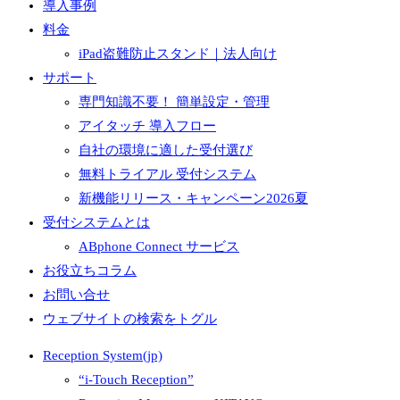
導入事例
料金
iPad盗難防止スタンド｜法人向け
サポート
専門知識不要！ 簡単設定・管理
アイタッチ 導入フロー
自社の環境に適した受付選び
無料トライアル 受付システム
新機能リリース・キャンペーン2026夏
受付システムとは
ABphone Connect サービス
お役立ちコラム
お問い合せ
ウェブサイトの検索をトグル
Reception System(jp)
“i-Touch Reception”