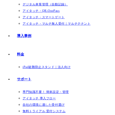
デジタル来客管理（自動記録）
アイタッチ・QR-OnePass
アイタッチ・スマートゲート
アイタッチ・マルチ無人受付｜マルチテナント
導入事例
料金
iPad盗難防止スタンド｜法人向け
サポート
専門知識不要！ 簡単設定・管理
アイタッチ 導入フロー
自社の環境に適した受付選び
無料トライアル 受付システム