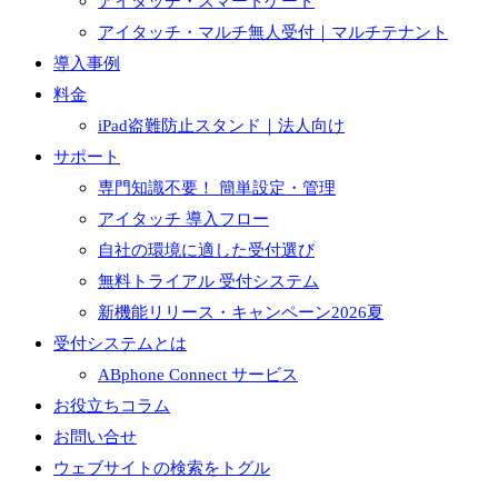
アイタッチ・スマートゲート
アイタッチ・マルチ無人受付｜マルチテナント
導入事例
料金
iPad盗難防止スタンド｜法人向け
サポート
専門知識不要！ 簡単設定・管理
アイタッチ 導入フロー
自社の環境に適した受付選び
無料トライアル 受付システム
新機能リリース・キャンペーン2026夏
受付システムとは
ABphone Connect サービス
お役立ちコラム
お問い合せ
ウェブサイトの検索をトグル