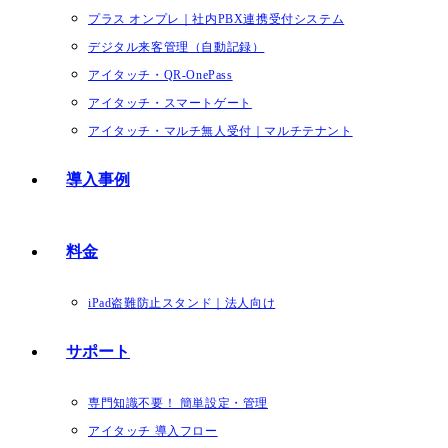
プラス オンプレ｜社内PBX連携受付システム
デジタル来客管理（自動記録）
アイタッチ・QR-OnePass
アイタッチ・スマートゲート
アイタッチ・マルチ無人受付｜マルチテナント
導入事例
料金
iPad盗難防止スタンド｜法人向け
サポート
専門知識不要！ 簡単設定・管理
アイタッチ 導入フロー