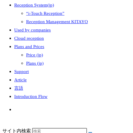
Reception System(jp)
“i-Touch Reception”
Reception Management KITAYO
Used by companies
Cloud reception
Plans and Prices
Price (jp)
Plans (jp)
Support
Article
言語
Introduction Flow
サイト内検索