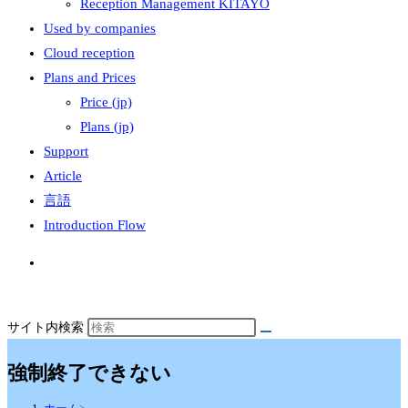
Reception Management KITAYO
Used by companies
Cloud reception
Plans and Prices
Price (jp)
Plans (jp)
Support
Article
言語
Introduction Flow
サイト内検索
強制終了できない