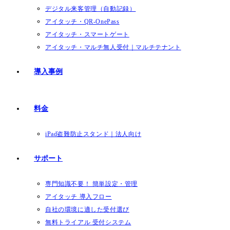
デジタル来客管理（自動記録）
アイタッチ・QR-OnePass
アイタッチ・スマートゲート
アイタッチ・マルチ無人受付｜マルチテナント
導入事例
料金
iPad盗難防止スタンド｜法人向け
サポート
専門知識不要！ 簡単設定・管理
アイタッチ 導入フロー
自社の環境に適した受付選び
無料トライアル 受付システム