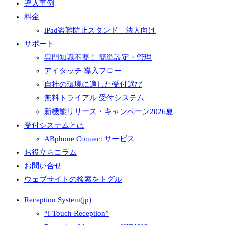
導入事例
料金
iPad盗難防止スタンド｜法人向け
サポート
専門知識不要！ 簡単設定・管理
アイタッチ 導入フロー
自社の環境に適した受付選び
無料トライアル 受付システム
新機能リリース・キャンペーン2026夏
受付システムとは
ABphone Connect サービス
お役立ちコラム
お問い合せ
ウェブサイトの検索をトグル
Reception System(jp)
“i-Touch Reception”