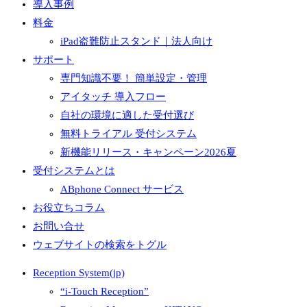
導入事例
料金
iPad盗難防止スタンド｜法人向け
サポート
専門知識不要！ 簡単設定・管理
アイタッチ 導入フロー
自社の環境に適した受付選び
無料トライアル 受付システム
新機能リリース・キャンペーン2026夏
受付システムとは
ABphone Connect サービス
お役立ちコラム
お問い合せ
ウェブサイトの検索をトグル
Reception System(jp)
“i-Touch Reception”