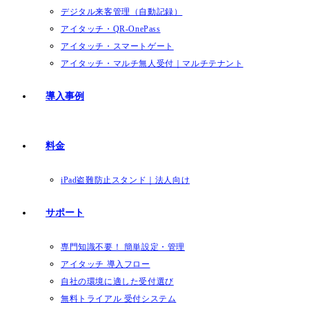
デジタル来客管理（自動記録）
アイタッチ・QR-OnePass
アイタッチ・スマートゲート
アイタッチ・マルチ無人受付｜マルチテナント
導入事例
料金
iPad盗難防止スタンド｜法人向け
サポート
専門知識不要！ 簡単設定・管理
アイタッチ 導入フロー
自社の環境に適した受付選び
無料トライアル 受付システム