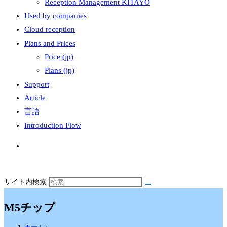
Reception Management KITAYO
Used by companies
Cloud reception
Plans and Prices
Price (jp)
Plans (jp)
Support
Article
言語
Introduction Flow
サイト内検索
M5チップ