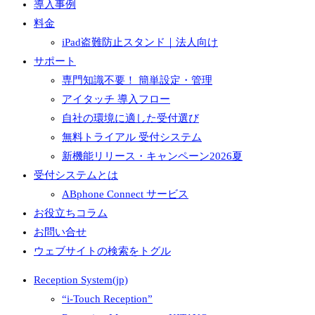
導入事例
料金
iPad盗難防止スタンド｜法人向け
サポート
専門知識不要！ 簡単設定・管理
アイタッチ 導入フロー
自社の環境に適した受付選び
無料トライアル 受付システム
新機能リリース・キャンペーン2026夏
受付システムとは
ABphone Connect サービス
お役立ちコラム
お問い合せ
ウェブサイトの検索をトグル
Reception System(jp)
“i-Touch Reception”