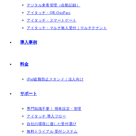
デジタル来客管理（自動記録）
アイタッチ・QR-OnePass
アイタッチ・スマートゲート
アイタッチ・マルチ無人受付｜マルチテナント
導入事例
料金
iPad盗難防止スタンド｜法人向け
サポート
専門知識不要！ 簡単設定・管理
アイタッチ 導入フロー
自社の環境に適した受付選び
無料トライアル 受付システム