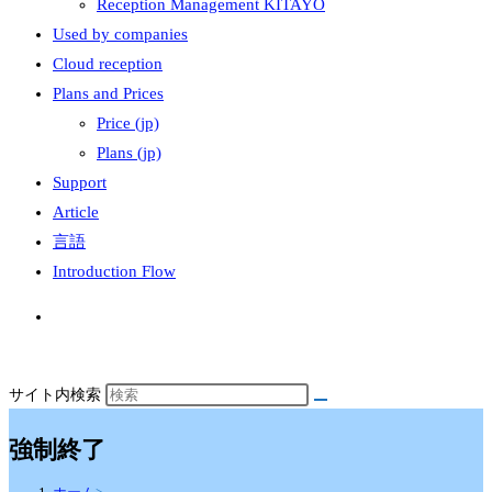
Reception Management KITAYO
Used by companies
Cloud reception
Plans and Prices
Price (jp)
Plans (jp)
Support
Article
言語
Introduction Flow
サイト内検索
強制終了