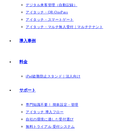
デジタル来客管理（自動記録）
アイタッチ・QR-OnePass
アイタッチ・スマートゲート
アイタッチ・マルチ無人受付｜マルチテナント
導入事例
料金
iPad盗難防止スタンド｜法人向け
サポート
専門知識不要！ 簡単設定・管理
アイタッチ 導入フロー
自社の環境に適した受付選び
無料トライアル 受付システム