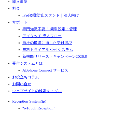
導入事例
料金
iPad盗難防止スタンド｜法人向け
サポート
専門知識不要！ 簡単設定・管理
アイタッチ 導入フロー
自社の環境に適した受付選び
無料トライアル 受付システム
新機能リリース・キャンペーン2026夏
受付システムとは
ABphone Connect サービス
お役立ちコラム
お問い合せ
ウェブサイトの検索をトグル
Reception System(jp)
“i-Touch Reception”