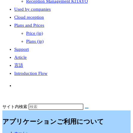
Reception Management KITAYO
Used by companies
Cloud reception
Plans and Prices
Price (jp)
Plans (jp)
Support
Article
言語
Introduction Flow
サイト内検索
アプリケーションご利用について