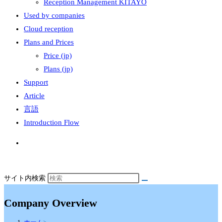
Reception Management KITAYO
Used by companies
Cloud reception
Plans and Prices
Price (jp)
Plans (jp)
Support
Article
言語
Introduction Flow
サイト内検索
Company Overview