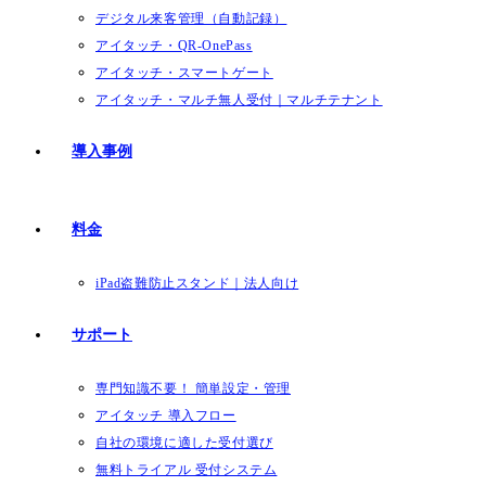
デジタル来客管理（自動記録）
アイタッチ・QR-OnePass
アイタッチ・スマートゲート
アイタッチ・マルチ無人受付｜マルチテナント
導入事例
料金
iPad盗難防止スタンド｜法人向け
サポート
専門知識不要！ 簡単設定・管理
アイタッチ 導入フロー
自社の環境に適した受付選び
無料トライアル 受付システム