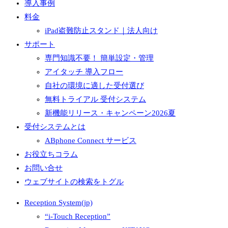
導入事例
料金
iPad盗難防止スタンド｜法人向け
サポート
専門知識不要！ 簡単設定・管理
アイタッチ 導入フロー
自社の環境に適した受付選び
無料トライアル 受付システム
新機能リリース・キャンペーン2026夏
受付システムとは
ABphone Connect サービス
お役立ちコラム
お問い合せ
ウェブサイトの検索をトグル
Reception System(jp)
“i-Touch Reception”