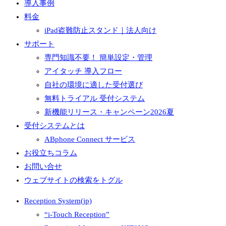
導入事例
料金
iPad盗難防止スタンド｜法人向け
サポート
専門知識不要！ 簡単設定・管理
アイタッチ 導入フロー
自社の環境に適した受付選び
無料トライアル 受付システム
新機能リリース・キャンペーン2026夏
受付システムとは
ABphone Connect サービス
お役立ちコラム
お問い合せ
ウェブサイトの検索をトグル
Reception System(jp)
“i-Touch Reception”