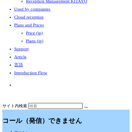
Reception Management KITAYO
Used by companies
Cloud reception
Plans and Prices
Price (jp)
Plans (jp)
Support
Article
言語
Introduction Flow
サイト内検索
コール（発信）できません