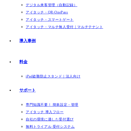
デジタル来客管理（自動記録）
アイタッチ・QR-OnePass
アイタッチ・スマートゲート
アイタッチ・マルチ無人受付｜マルチテナント
導入事例
料金
iPad盗難防止スタンド｜法人向け
サポート
専門知識不要！ 簡単設定・管理
アイタッチ 導入フロー
自社の環境に適した受付選び
無料トライアル 受付システム