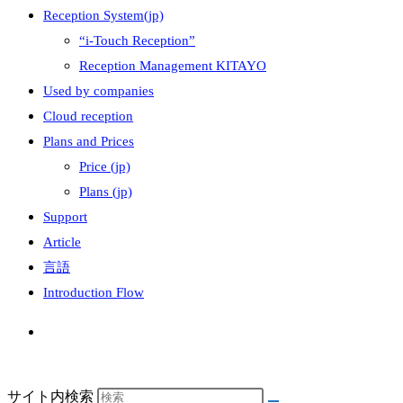
Reception System(jp)
“i-Touch Reception”
Reception Management KITAYO
Used by companies
Cloud reception
Plans and Prices
Price (jp)
Plans (jp)
Support
Article
言語
Introduction Flow
サイト内検索