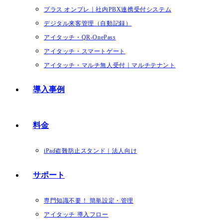
プラス オンプレ｜社内PBX連携受付システム
デジタル来客管理（自動記録）
アイタッチ・QR-OnePass
アイタッチ・スマートゲート
アイタッチ・マルチ無人受付｜マルチテナント
導入事例
料金
iPad盗難防止スタンド｜法人向け
サポート
専門知識不要！ 簡単設定・管理
アイタッチ 導入フロー