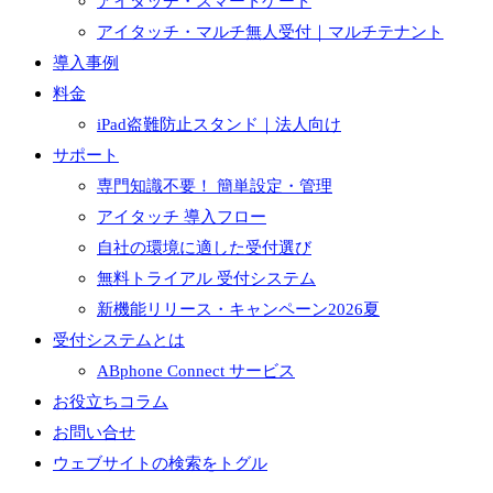
アイタッチ・スマートゲート
アイタッチ・マルチ無人受付｜マルチテナント
導入事例
料金
iPad盗難防止スタンド｜法人向け
サポート
専門知識不要！ 簡単設定・管理
アイタッチ 導入フロー
自社の環境に適した受付選び
無料トライアル 受付システム
新機能リリース・キャンペーン2026夏
受付システムとは
ABphone Connect サービス
お役立ちコラム
お問い合せ
ウェブサイトの検索をトグル