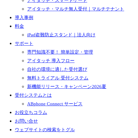
アイタッチ・スマートゲート
アイタッチ・マルチ無人受付｜マルチテナント
導入事例
料金
iPad盗難防止スタンド｜法人向け
サポート
専門知識不要！ 簡単設定・管理
アイタッチ 導入フロー
自社の環境に適した受付選び
無料トライアル 受付システム
新機能リリース・キャンペーン2026夏
受付システムとは
ABphone Connect サービス
お役立ちコラム
お問い合せ
ウェブサイトの検索をトグル