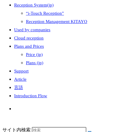
Reception System(jp)
“i-Touch Reception”
Reception Management KITAYO
Used by companies
Cloud reception
Plans and Prices
Price (jp)
Plans (jp)
Support
Article
言語
Introduction Flow
サイト内検索