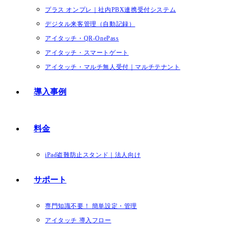
プラス オンプレ｜社内PBX連携受付システム
デジタル来客管理（自動記録）
アイタッチ・QR-OnePass
アイタッチ・スマートゲート
アイタッチ・マルチ無人受付｜マルチテナント
導入事例
料金
iPad盗難防止スタンド｜法人向け
サポート
専門知識不要！ 簡単設定・管理
アイタッチ 導入フロー