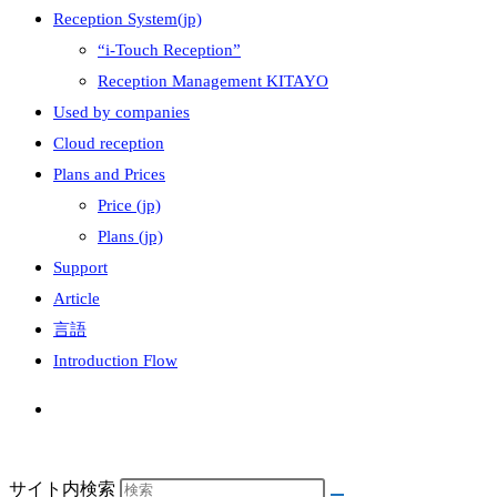
Reception System(jp)
“i-Touch Reception”
Reception Management KITAYO
Used by companies
Cloud reception
Plans and Prices
Price (jp)
Plans (jp)
Support
Article
言語
Introduction Flow
サイト内検索