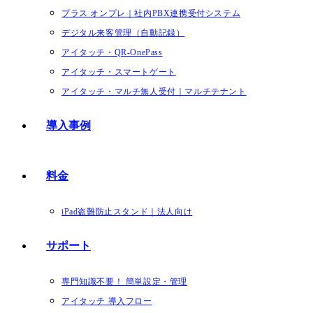
プラス オンプレ｜社内PBX連携受付システム
デジタル来客管理（自動記録）
アイタッチ・QR-OnePass
アイタッチ・スマートゲート
アイタッチ・マルチ無人受付｜マルチテナント
導入事例
料金
iPad盗難防止スタンド｜法人向け
サポート
専門知識不要！ 簡単設定・管理
アイタッチ 導入フロー