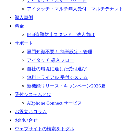
アイタッチ・スマートゲート
アイタッチ・マルチ無人受付｜マルチテナント
導入事例
料金
iPad盗難防止スタンド｜法人向け
サポート
専門知識不要！ 簡単設定・管理
アイタッチ 導入フロー
自社の環境に適した受付選び
無料トライアル 受付システム
新機能リリース・キャンペーン2026夏
受付システムとは
ABphone Connect サービス
お役立ちコラム
お問い合せ
ウェブサイトの検索をトグル