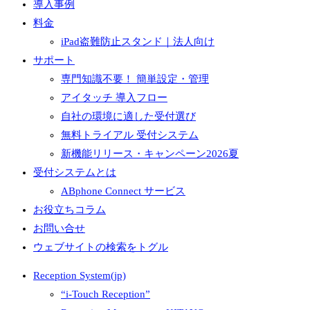
導入事例
料金
iPad盗難防止スタンド｜法人向け
サポート
専門知識不要！ 簡単設定・管理
アイタッチ 導入フロー
自社の環境に適した受付選び
無料トライアル 受付システム
新機能リリース・キャンペーン2026夏
受付システムとは
ABphone Connect サービス
お役立ちコラム
お問い合せ
ウェブサイトの検索をトグル
Reception System(jp)
“i-Touch Reception”