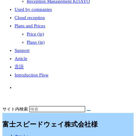
Reception Management KITAYO
Used by companies
Cloud reception
Plans and Prices
Price (jp)
Plans (jp)
Support
Article
言語
Introduction Flow
サイト内検索
富士スピードウェイ株式会社様