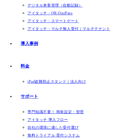
デジタル来客管理（自動記録）
アイタッチ・QR-OnePass
アイタッチ・スマートゲート
アイタッチ・マルチ無人受付｜マルチテナント
導入事例
料金
iPad盗難防止スタンド｜法人向け
サポート
専門知識不要！ 簡単設定・管理
アイタッチ 導入フロー
自社の環境に適した受付選び
無料トライアル 受付システム