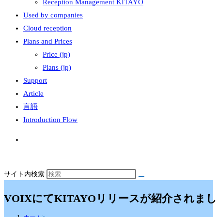
Reception Management KITAYO
Used by companies
Cloud reception
Plans and Prices
Price (jp)
Plans (jp)
Support
Article
言語
Introduction Flow
サイト内検索
VOIXにてKITAYOリリースが紹介されま