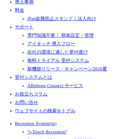
導入事例
料金
iPad盗難防止スタンド｜法人向け
サポート
専門知識不要！ 簡単設定・管理
アイタッチ 導入フロー
自社の環境に適した受付選び
無料トライアル 受付システム
新機能リリース・キャンペーン2026夏
受付システムとは
ABphone Connect サービス
お役立ちコラム
お問い合せ
ウェブサイトの検索をトグル
Reception System(jp)
“i-Touch Reception”