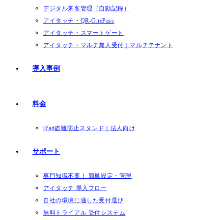
デジタル来客管理（自動記録）
アイタッチ・QR-OnePass
アイタッチ・スマートゲート
アイタッチ・マルチ無人受付｜マルチテナント
導入事例
料金
iPad盗難防止スタンド｜法人向け
サポート
専門知識不要！ 簡単設定・管理
アイタッチ 導入フロー
自社の環境に適した受付選び
無料トライアル 受付システム