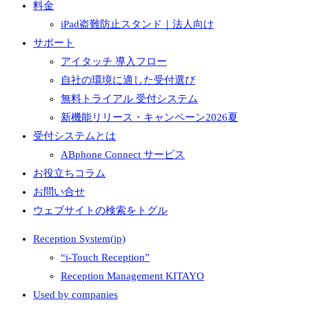
料金
iPad盗難防止スタンド｜法人向け
サポート
アイタッチ 導入フロー
自社の環境に適した受付選び
無料トライアル 受付システム
新機能リリース・キャンペーン2026夏
受付システムとは
ABphone Connect サービス
お役立ちコラム
お問い合せ
ウェブサイトの検索をトグル
Reception System(jp)
“i-Touch Reception”
Reception Management KITAYO
Used by companies