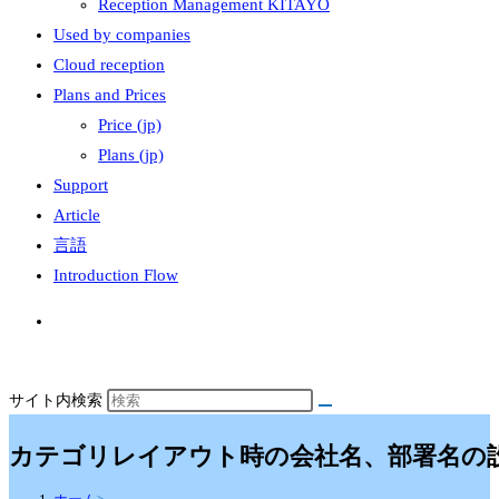
Reception Management KITAYO
Used by companies
Cloud reception
Plans and Prices
Price (jp)
Plans (jp)
Support
Article
言語
Introduction Flow
サイト内検索
カテゴリレイアウト時の会社名、部署名の