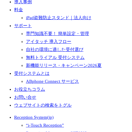
導入事例
料金
iPad盗難防止スタンド｜法人向け
サポート
専門知識不要！ 簡単設定・管理
アイタッチ 導入フロー
自社の環境に適した受付選び
無料トライアル 受付システム
新機能リリース・キャンペーン2026夏
受付システムとは
ABphone Connect サービス
お役立ちコラム
お問い合せ
ウェブサイトの検索をトグル
Reception System(jp)
“i-Touch Reception”