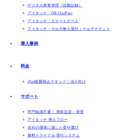
デジタル来客管理（自動記録）
アイタッチ・QR-OnePass
アイタッチ・スマートゲート
アイタッチ・マルチ無人受付｜マルチテナント
導入事例
料金
iPad盗難防止スタンド｜法人向け
サポート
専門知識不要！ 簡単設定・管理
アイタッチ 導入フロー
自社の環境に適した受付選び
無料トライアル 受付システム